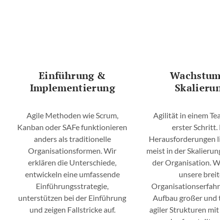
WIR MACHEN SIE BEREIT
Ihr Partner für Agile
Transformation & Verände
Einführung &
Wachstum
ERFAHREN SIE MEHR
Implementierung
Skalieru
Agile Methoden wie Scrum,
Agilität in einem Te
Kanban oder SAFe funktionieren
erster Schritt.
anders als traditionelle
Herausforderungen l
Organisationsformen. Wir
meist in der Skalierun
erklären die Unterschiede,
der Organisation. W
entwickeln eine umfassende
unsere brei
Einführungsstrategie,
Organisationserfah
unterstützen bei der Einführung
Aufbau großer und 
und zeigen Fallstricke auf.
agiler Strukturen mi