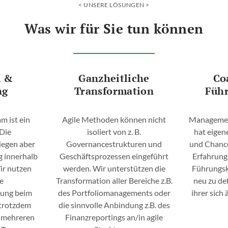
UNSERE LÖSUNGEN
Was wir für Sie tun können
rung
 &
Ganzheitliche
Co
ng
Transformation
Führ
am ist ein
Agile Methoden können nicht
Management
 Die
isoliert von z. B.
hat eige
iegen aber
Governancestrukturen und
und Chance
g innerhalb
Geschäftsprozessen eingeführt
Erfahrung
ir nutzen
werden. Wir unterstützen die
Führungskr
te
Transformation aller Bereiche z.B.
neu zu def
rung beim
des Portfoliomanagements oder
ihrer sic
trotzdem
die sinnvolle Anbindung z.B. des
t mehreren
Finanzreportings an/in agile