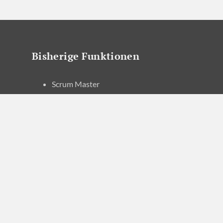
Bisherige Funktionen
Scrum Master
(Agile) Projektleiterin
Software-Entwicklerin
HOME
UNSERE LÖSUNGEN
ÜBER UNS
AGILE