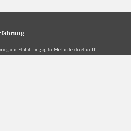
rfahrung
ung und Einführung agiler Methoden in einer IT-
 von Software für Planungssysteme
g
:
Entwicklung eines Prototyps zur „Virtual Reality in
“
ware-Entwicklung von Planungssystemen für ein
men