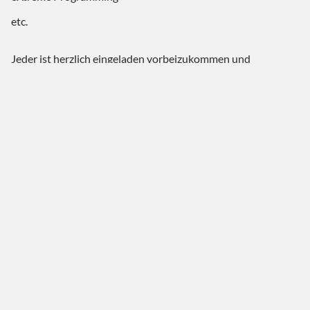
etc.
Jeder ist herzlich eingeladen vorbeizukommen und
mitzumachen:
es gibt kein festes Thema, Du bringst einfach mit, was Dich
aktuell am meisten bewegt
das Event findet auf jeden Fall statt, d.h. Du kannst Dich auch
kurzfristig entscheiden, spontan vorbeizuschauen
auf dem Laufenden bleibst Du am besten, wenn Du Dich in
unserer XING-Gruppe anmeldest:
https://www.xing.com/net/lean_coffee/
Wir freuen uns auf Dich!
Zum Kalender hinzufügen