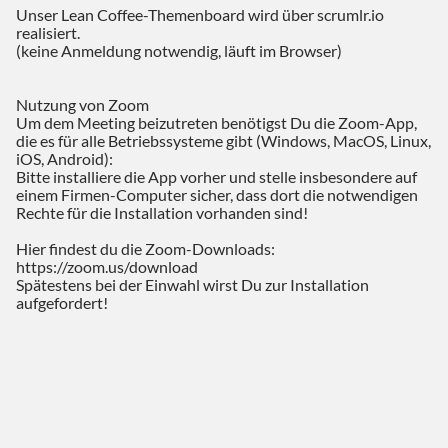
Unser Lean Coffee-Themenboard wird über scrumlr.io
realisiert.
(keine Anmeldung notwendig, läuft im Browser)
Nutzung von Zoom
Um dem Meeting beizutreten benötigst Du die Zoom-App,
die es für alle Betriebssysteme gibt (Windows, MacOS, Linux,
iOS, Android):
Bitte installiere die App vorher und stelle insbesondere auf
einem Firmen-Computer sicher, dass dort die notwendigen
Rechte für die Installation vorhanden sind!
Hier findest du die Zoom-Downloads:
https://zoom.us/download
Spätestens bei der Einwahl wirst Du zur Installation
aufgefordert!
Alternativ kannst Du auch über Telefon teilnehmen, dann
logischerweise nur per Audio und nicht per Video. Es ist aber
für die Diskussionsqualität sehr förderlich, wenn alle
Teilnehmenden auch sichtbar sind, deshalb bitten wir dich
darum, das zu ermöglichen
Rufnummern für Deine telefonische Einwahl erhältst Du als
angemeldeter Gast vor dem Event per Xing-Teilnehmer-