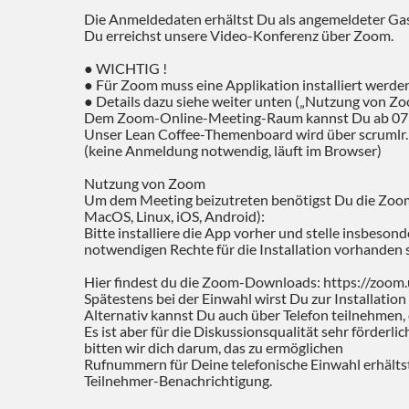
Die Anmeldedaten erhältst Du als angemeldeter Gas
Du erreichst unsere Video-Konferenz über Zoom.
● WICHTIG !
● Für Zoom muss eine Applikation installiert werden
● Details dazu siehe weiter unten („Nutzung von Z
Dem Zoom-Online-Meeting-Raum kannst Du ab 07:4
Unser Lean Coffee-Themenboard wird über scrumlr.io
(keine Anmeldung notwendig, läuft im Browser)
Nutzung von Zoom
Um dem Meeting beizutreten benötigst Du die Zoom-
MacOS, Linux, iOS, Android):
Bitte installiere die App vorher und stelle insbeson
notwendigen Rechte für die Installation vorhanden 
Hier findest du die Zoom-Downloads: https://zoom
Spätestens bei der Einwahl wirst Du zur Installation
Alternativ kannst Du auch über Telefon teilnehmen, 
Es ist aber für die Diskussionsqualität sehr förderli
bitten wir dich darum, das zu ermöglichen
Rufnummern für Deine telefonische Einwahl erhälts
Teilnehmer-Benachrichtigung.